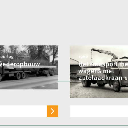
 oorlog
1960
wederopbouw
Het transport me
wagens met
autolaadkraan