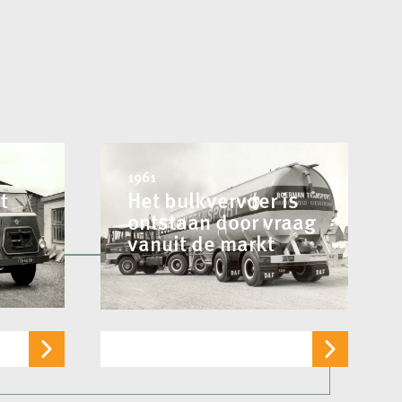
1961
t
Het bulkvervoer is
ontstaan door vraag
vanuit de markt