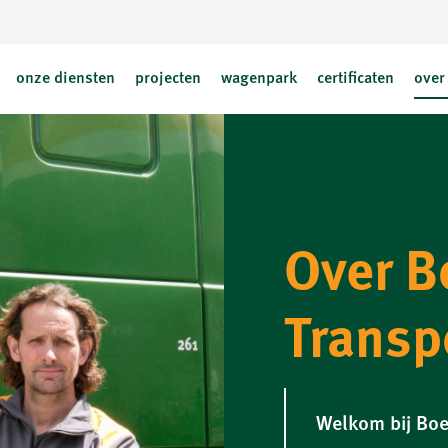
onze diensten
projecten
wagenpark
certificaten
over
Over 
Transp
Welkom bij Boe