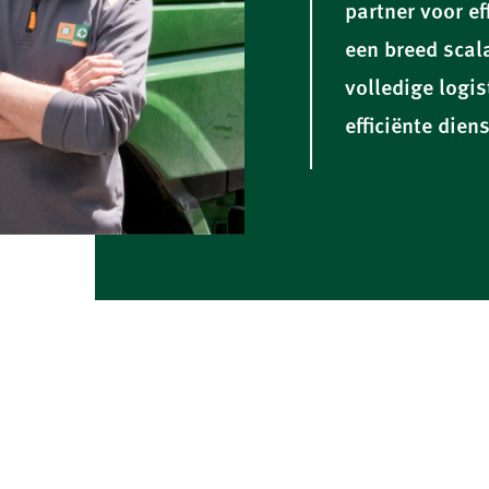
partner voor e
een breed scal
volledige logi
efficiënte die
n