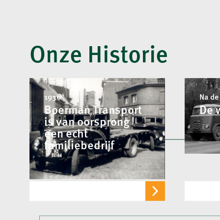
Onze Historie
1936
Na de
Boerman Transport
De 
is van oorsprong
een echt
familiebedrijf