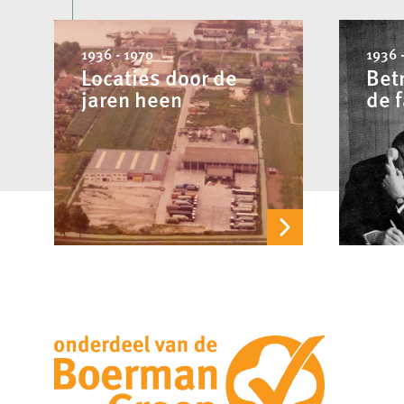
1936 - 1970
1936 
Locaties door de
Bet
jaren heen
de 