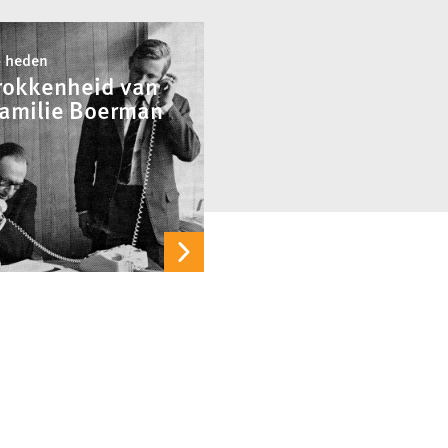
- heden
rokkenheid van
familie Boerman